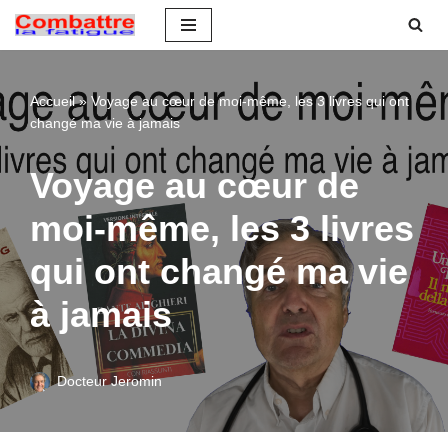
Aller
au
Accueil
»
Voyage au cœur de moi-même, les 3 livres qui ont
contenu
changé ma vie à jamais
Voyage au cœur de
moi-même, les 3 livres
qui ont changé ma vie
à jamais
Docteur Jeromin