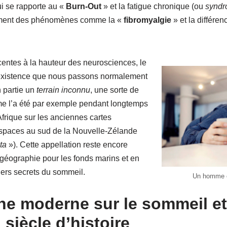
ui se rapporte au «
Burn-Out
» et la fatigue chronique (ou
syndr
ement des phénomènes comme la «
fibromyalgie
» et la différe
entes à la hauteur des neurosciences, le
e existence que nous passons normalement
n partie un
terrain inconnu
, une sorte de
 l’a été par exemple pendant longtemps
frique sur les anciennes cartes
spaces au sud de la Nouvelle-Zélande
ta
»). Cette appellation reste encore
 géographie pour les fonds marins et en
ers secrets du sommeil.
Un homme e
he moderne sur le sommeil et 
 siècle d’histoire