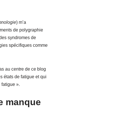
nologie
) m’a
ements de polygraphie
e des syndromes de
ogies spécifiques comme
as au centre de ce blog
 états de fatigue et qui
 fatigue ».
le manque