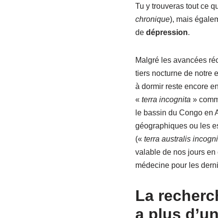
Tu y trouveras tout ce q
chronique
), mais égal
de
dépression
.
Malgré les avancées réc
tiers nocturne de notr
à dormir reste encore e
«
terra incognita
» comme
le bassin du Congo en A
géographiques ou les e
(«
terra australis incogni
valable de nos jours en
médecine pour les derni
La recherc
a plus d’un