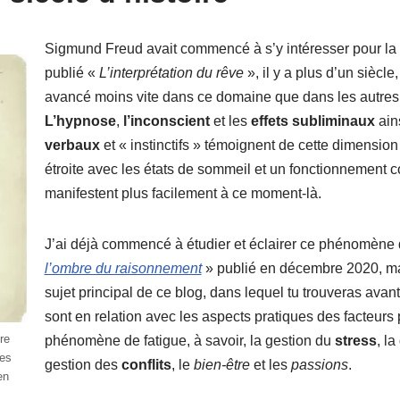
Sigmund Freud avait commencé à s’y intéresser pour la p
publié «
L’interprétation du rêve
», il y a plus d’un siècle
avancé moins vite dans ce domaine que dans les autres 
L’hypnose
,
l’inconscient
et les
effets subliminaux
ain
verbaux
et « instinctifs » témoignent de cette dimension 
étroite avec les états de sommeil et un fonctionnement cog
manifestent plus facilement à ce moment-là.
J’ai déjà commencé à étudier et éclairer ce phénomène
l’ombre du raisonnement
» publié en décembre 2020, mai
sujet principal de ce blog, dans lequel tu trouveras avant
sont en relation avec les aspects pratiques des facteur
re
phénomène de fatigue, à savoir, la gestion du
stress
, l
des
gestion des
conflits
, le
bien-être
et les
passions
.
en