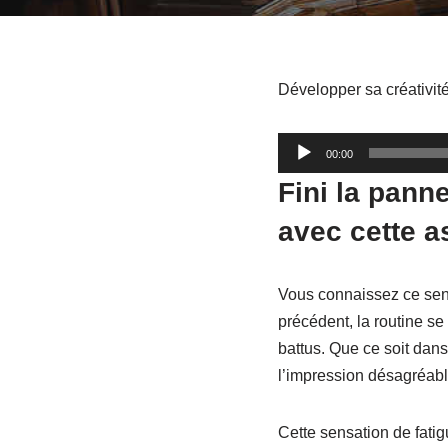
Développer sa créativit
L
00:00
e
Fini la panne
c
avec cette a
t
e
u
Vous connaissez ce sent
r
précédent, la routine se 
a
battus. Que ce soit dans
u
l’impression désagréable
d
i
Cette sensation de fatig
o