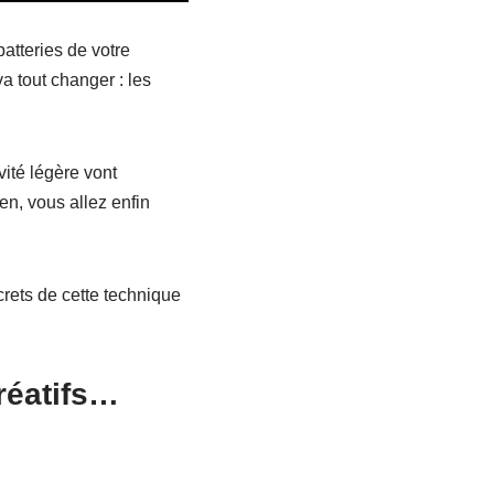
n
u
batteries de votre
e
va tout changer : les
r
l
e
vité légère vont
v
en, vous allez enfin
o
l
u
crets de cette technique
m
e
.
réatifs…