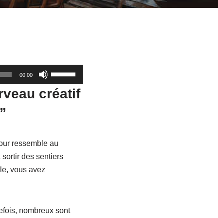
U
00:00
t
rveau créatif
i
”
l
i
s
jour ressemble au
e
 sortir des sentiers
z
lle, vous avez
l
e
s
refois, nombreux sont
f