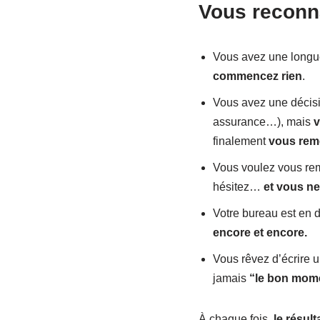
Vous reconn
Vous avez une longue
commencez rien
.
Vous avez une décisi
assurance…), mais
v
finalement
vous reme
Vous voulez vous reme
hésitez…
et vous ne 
Votre bureau est en 
encore et encore.
Vous rêvez d’écrire u
jamais
“le bon mome
À chaque fois,
le résul