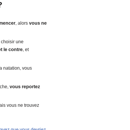
?
mmencer
, alors
vous ne
 choisir une
t le contre
, et
a natation, vous
âche,
vous reportez
mais vous ne trouvez
avez que vous devriez