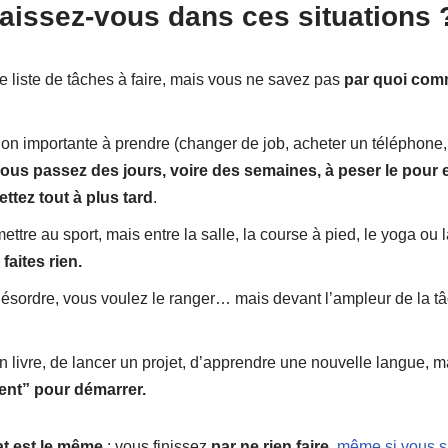
aissez-vous dans ces situations 
 liste de tâches à faire, mais vous ne savez pas
par quoi co
on importante à prendre (changer de job, acheter un téléphone,
ous passez des jours, voire des semaines, à peser le pour e
ttez tout à plus tard
.
ttre au sport, mais entre la salle, la course à pied, le yoga ou l
faites rien.
désordre, vous voulez le ranger… mais devant l’ampleur de la t
n livre, de lancer un projet, d’apprendre une nouvelle langue, 
nt” pour démarrer.
tat est le même
: vous finissez
par ne rien faire
,
même si vous s