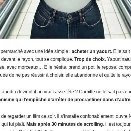
upermarché avec une idée simple :
acheter un yaourt
. Elle sa
is devant le rayon, tout se complique.
Trop de choix.
Yaourt natur
ose, avec morceaux… Elle hésite, prend un pot, le repose, compa
uée de ne pas réussir à choisir, elle abandonne et quitte le ray
anodin devient-il un vrai casse-tête ? Camille ne le sait pas e
isme qui l’empêche d’arrêter de procrastiner dans d’autres
is de regarder un film ce soir. Il s’installe confortablement, ouvr
ui lui plaît.
Mais après 30 minutes de scrolling
, il est toujou