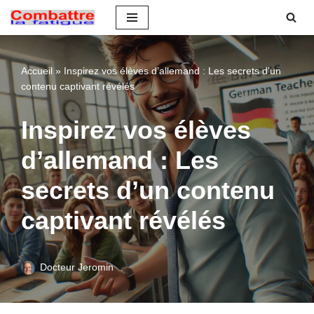
Aller
au
Accueil
»
Inspirez vos élèves d’allemand : Les secrets d’un
contenu
contenu captivant révélés
Inspirez vos élèves
d’allemand : Les
secrets d’un contenu
captivant révélés
Docteur Jeromin