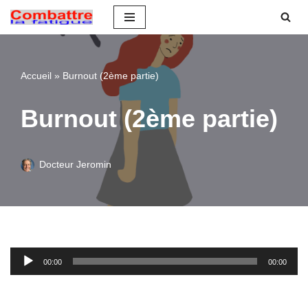
Aller
au
contenu
Accueil
»
Burnout (2ème partie)
Burnout (2ème partie)
Docteur Jeromin
L
00:00
00:00
e
c
t